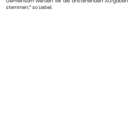
Gemeinsam werden wir die anstehenden Aufgaben
stemmen,“ so Liebel.